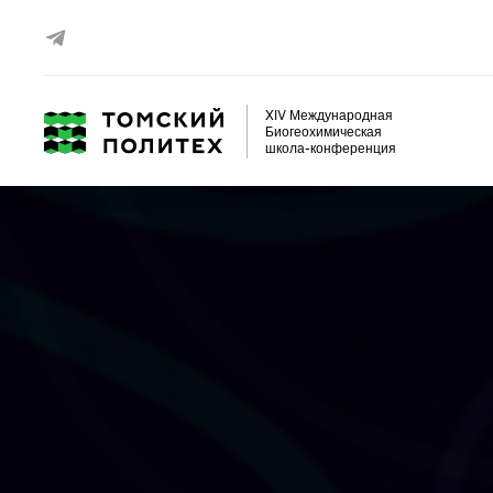
XIV Международная
Биогеохимическая
школа-конференция