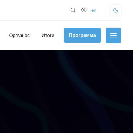
en
Программа
Оргвзнос
Итоги